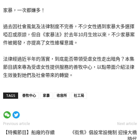
家暴，一次都嫌多！
過去因社會風氣及法律制度不完善，不少女性遇到家暴大多選擇
啞忍或原諒，但自《家暴法》於去年10月生效以來，不少家暴案
件被揭發，亦提高了女性維權意識。
法律經過近半年的落實，到底能否帶領受虐女性走出暗角？本集
節目請來專為受虐女性提供服務的善牧中心，以點帶面介紹法律
生效後對她們及社會帶來的轉變。
TAGS
善牧中心
家暴
收容所
社工局
Previous article
Next article
【特備節目】船廠的存續
《街焦》倡設常設機制 迎接大橋
時代