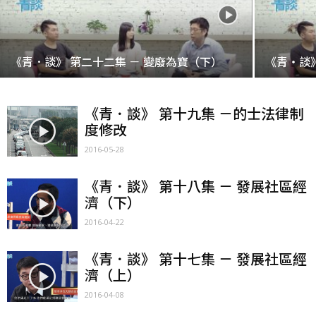
《青．談》 第二十二集 － 變廢為寶（下）
《青・談
《青．談》 第十九集 －的士法律制
度修改
2016-05-28
《青．談》 第十八集 － 發展社區經
濟（下）
2016-04-22
《青．談》 第十七集 － 發展社區經
濟（上）
2016-04-08