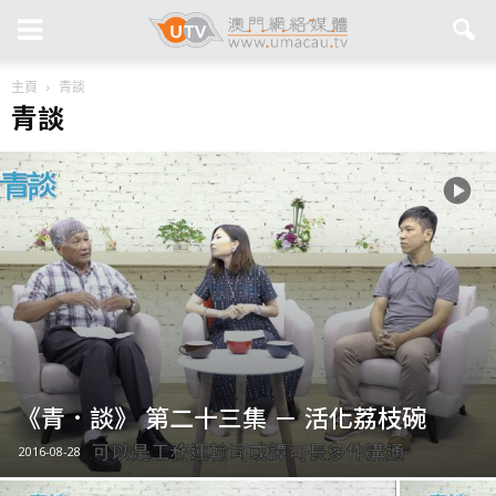
主頁
青談
青談
《青．談》 第二十三集 － 活化荔枝碗
2016-08-28