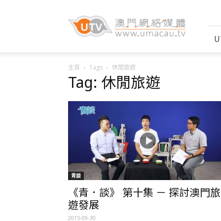
UTV
–
澳
U
門
網
絡
主頁
Tags
休閒旅遊
媒
Tag: 休閒旅遊
體
青談
《青．談》 第十集 － 探討澳門旅
遊發展
2015-09-30