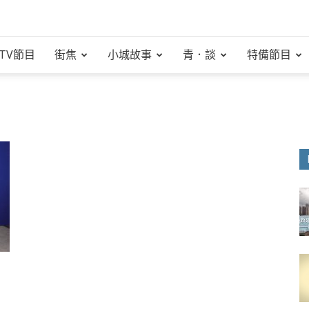
TV節目
街焦
小城故事
青．談
特備節目