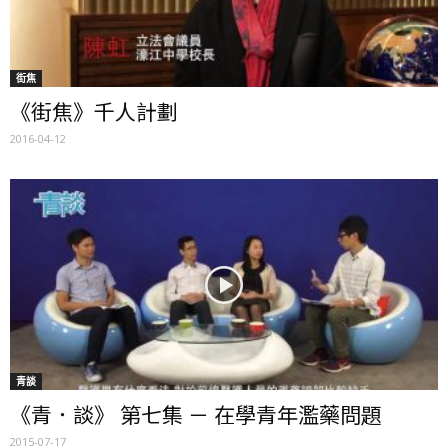
街焦
《街焦》千人計劃
2016-04-12
青談
《青．談》 第七集 － 在學青年濫藥問題
2015-07-17