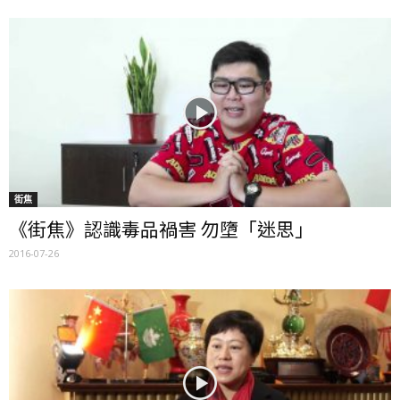
街焦
《街焦》認識毒品禍害 勿墮「迷思」
2016-07-26